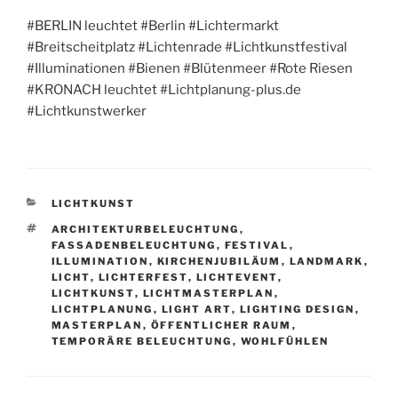
#BERLIN leuchtet #Berlin #Lichtermarkt
#Breitscheitplatz #Lichtenrade #Lichtkunstfestival
#Illuminationen #Bienen #Blütenmeer #Rote Riesen
#KRONACH leuchtet #Lichtplanung-plus.de
#Lichtkunstwerker
KATEGORIEN
LICHTKUNST
SCHLAGWÖRTER
ARCHITEKTURBELEUCHTUNG
,
FASSADENBELEUCHTUNG
,
FESTIVAL
,
ILLUMINATION
,
KIRCHENJUBILÄUM
,
LANDMARK
,
LICHT
,
LICHTERFEST
,
LICHTEVENT
,
LICHTKUNST
,
LICHTMASTERPLAN
,
LICHTPLANUNG
,
LIGHT ART
,
LIGHTING DESIGN
,
MASTERPLAN
,
ÖFFENTLICHER RAUM
,
TEMPORÄRE BELEUCHTUNG
,
WOHLFÜHLEN