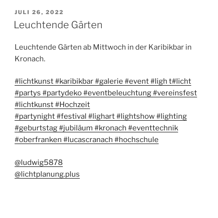
VERÖFFENTLICHT
JULI 26, 2022
AM
Leuchtende Gärten
Leuchtende Gärten ab Mittwoch in der Karibikbar in
Kronach.
#lichtkunst
#karibikbar
#galerie
#event
#ligh t
#licht
#partys
#partydeko
#eventbeleuchtung
#vereinsfest
#lichtkunst
#Hochzeit
#partynight
#festival
#lighart
#lightshow
#lighting
#geburtstag
#jubiläum
#kronach
#eventtechnik
#oberfranken
#lucascranach
#hochschule
@ludwig5878
@lichtplanung.plus