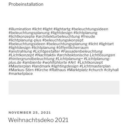
Probeinstallation
#illumination #licht #light #lightartg #beleuchtungsideen
#beleuchtungsplanung #lightdesign #lichtplanung
#lichtkonzepte #architekturbeleuchtung #freude
#lichtplanung-plus #beleuchtungskonzept
#beleuchtungsideen #beleuchtungsplanung #licht #lightart
#lightdesign #lichtplanung #öffentlicherraum
#anstrahlung
#Lichtgestalter #Fassadenbeleuchtung
#Lichtkonzept #Nachtaktiv #architektonische Lichtlösungen
#hintergrundbeleuchtung #Lichtplanung+ #Lichtplanung-
plus.de #ambiente #wohlfühlorte #Art
#Lichtkonzept
#Masterplan #landmark #
lightingdesign #
Lichtmasterplan
#Markus-Stirn #Kirche #Rathaus #Marktplatz #church #cityhall
#marketplace
VERÖFFENTLICHT
NOVEMBER 25, 2021
AM
Weihnachtsdeko 2021