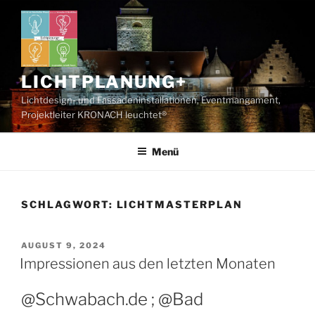
Zum
Inhalt
springen
LICHTPLANUNG+
Lichtdesign- und Fassadeninstallationen, Eventmangament,
Projektleiter KRONACH leuchtet®
Menü
SCHLAGWORT:
LICHTMASTERPLAN
VERÖFFENTLICHT
AUGUST 9, 2024
AM
Impressionen aus den letzten Monaten
@Schwabach.de ; @Bad