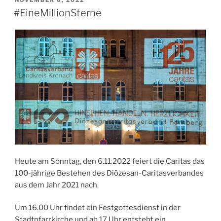
NOVEMBER 6, 2022
AM
#EineMillionSterne
Heute am Sonntag, den 6.11.2022 feiert die Caritas das
100-jährige Bestehen des Diözesan-Caritasverbandes
aus dem Jahr 2021 nach.
Um 16.00 Uhr findet ein Festgottesdienst in der
Stadtpfarrkirche und ab 17 Uhr entsteht ein