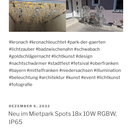
#kronach #kronachleuchtet #park-der-gaerten
#lichtzauber #badzwischenahn #schwabach
#
goldschlägernacht
#lichtkunst #design
#nachtschwärmer #stadtfest #fetsival #oberfranken
#bayern #mittelfranken #niedersachsen #illumination
#beleuchtung #architektur #kunst #event #lichtkunst
#fotografie
VERÖFFENTLICHT
DEZEMBER 6, 2022
AM
Neu im Mietpark Spots 18x 10W RGBW,
IP65