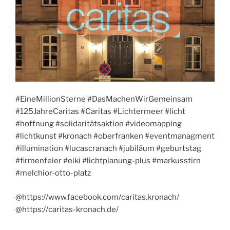
#EineMillionSterne #DasMachenWirGemeinsam
#125JahreCaritas #Caritas #Lichtermeer #licht
#hoffnung #solidaritätsaktion #videomapping
#lichtkunst #kronach #oberfranken #eventmanagment
#illumination #lucascranach #jubiläum #geburtstag
#firmenfeier #eiki #lichtplanung-plus #markusstirn
#melchior-otto-platz
@https://www.facebook.com/caritas.kronach/
@https://caritas-kronach.de/