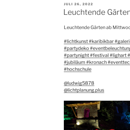
VERÖFFENTLICHT
JULI 26, 2022
AM
Leuchtende Gärte
Leuchtende Gärten ab Mittwoch
#lichtkunst
#karibikbar
#galer
#partydeko
#eventbeleuchtun
#partynight
#festival
#lighart
#
#jubiläum
#kronach
#eventtec
#hochschule
@ludwig5878
@lichtplanung.plus