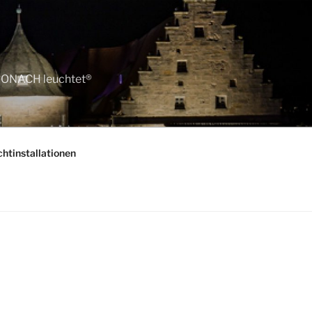
KRONACH leuchtet®
htinstallationen