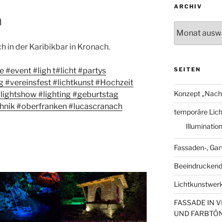
ARCHIV
n
Archiv
 in der Karibikbar in Kronach.
SEITEN
ie
#event
#ligh t
#licht
#partys
g
#vereinsfest
#lichtkunst
#Hochzeit
Konzept „Nach
lightshow
#lighting
#geburtstag
hnik
#oberfranken
#lucascranach
temporäre Licht
Illuminatio
Fassaden-, Ga
Beeindruckende
Lichtkunstwerk
FASSADE IN 
UND FARBTÖ