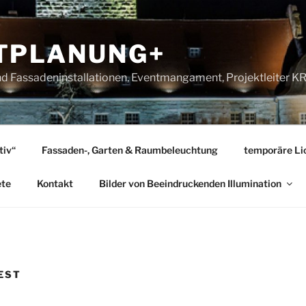
TPLANUNG+
nd Fassadeninstallationen, Eventmangament, Projektleiter 
tiv“
Fassaden-, Garten & Raumbeleuchtung
temporäre Lic
ete
Kontakt
Bilder von Beeindruckenden Illumination
EST