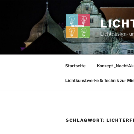
Zum
Inhalt
springen
LICH
Lichtdesign- u
Startseite
Konzept „NachtAk
Lichtkunstwerke & Technik zur Mi
SCHLAGWORT:
LICHTERF