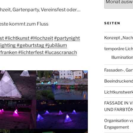
hzeit, Gartenparty, Vereinsfest oder…
SEITEN
Beste kommt zum Fluss
Konzept „Nach
st
#lichtkunst
#Hochzeit
#partynight
lighting
#geburtstag
#jubiläum
temporäre Licht
franken
#
lichterfest
#lucascranach
Illuminatio
Fassaden-, Ga
Beeindruckende
Lichtkunstwerk
FASSADE IN 
UND FARBTÖ
Organisation v
Engagement