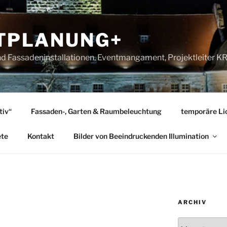
TPLANUNG+
nd Fassadeninstallationen, Eventmangament, Projektleiter 
tiv“
Fassaden-, Garten & Raumbeleuchtung
temporäre Lic
ete
Kontakt
Bilder von Beeindruckenden Illumination
ARCHIV
0
Archiv