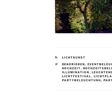
KATEGORIEN
LICHTKUNST
SCHLAGWÖRTER
DEKORIEREN
,
EVENTBELEU
HOCHZEIT
,
HOCHZEITSBEL
ILLUMINATION
,
LEUCHTEN
LICHTFESTIVAL
,
LICHTPL
PARTYBELEUCHTUNG
,
PAR