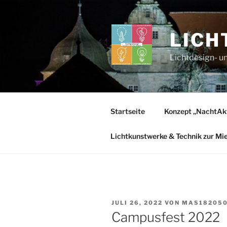
Zum
Inhalt
springen
LICH
Lichtdesign- u
Startseite
Konzept „NachtAk
Lichtkunstwerke & Technik zur Mi
VERÖFFENTLICHT
JULI 26, 2022
VON
MAS18205
AM
Campusfest 2022