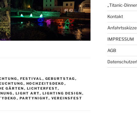
„Titanic-Dinne
Kontakt
Anfahrtsskizze
IMPRESSUM
AGB
Datenschutzer
CHTUNG
,
FESTIVAL
,
GEBURTSTAG
,
EUCHTUNG
,
HOCHZEITSDEKO
,
DE GÄRTEN
,
LICHTERFEST
,
ANUNG
,
LIGHT ART
,
LIGHTING DESIGN
,
TYDEKO
,
PARTYNIGHT
,
VEREINSFEST