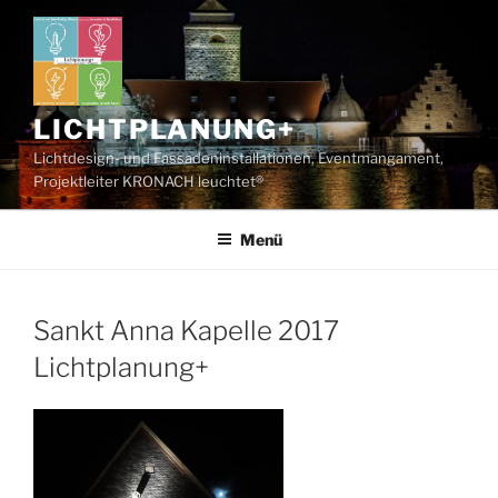
Zum
Inhalt
springen
LICHTPLANUNG+
Lichtdesign- und Fassadeninstallationen, Eventmangament,
Projektleiter KRONACH leuchtet®
Menü
Sankt Anna Kapelle 2017
Lichtplanung+