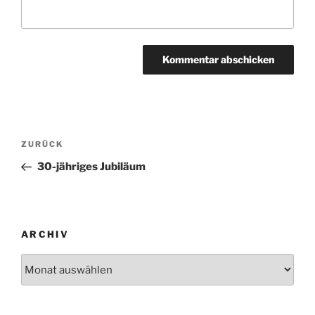
Beitragsnavigation
Vorheriger
ZURÜCK
Beitrag
30-jähriges Jubiläum
ARCHIV
Archiv