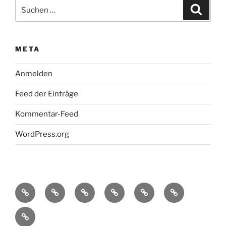
Suche
Suche
nach:
META
Anmelden
Feed der Einträge
Kommentar-Feed
WordPress.org
Startseite
Konzept
Fassaden-,
temporäre
Lichtkunstwerke
Kontakt
„NachtAktiv“
Garten
Lichtinstallationen
&
Bilder
&
Technik
von