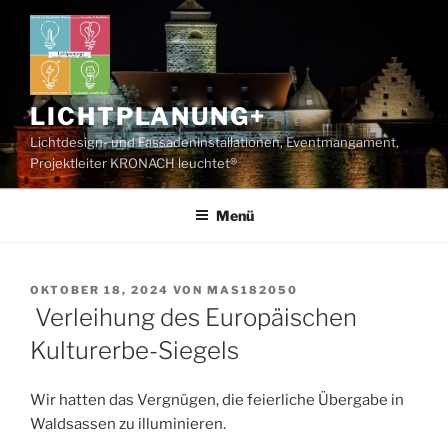
Zum
Inhalt
springen
LICHTPLANUNG+
Lichtdesign- und Fassadeninstallationen, Eventmangament,
Projektleiter KRONACH leuchtet®
Menü
VERÖFFENTLICHT
OKTOBER 18, 2024
VON
MAS182050
AM
Verleihung des Europäischen
Kulturerbe-Siegels
Wir hatten das Vergnügen, die feierliche Übergabe in
Waldsassen zu illuminieren.