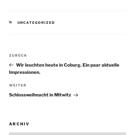
KATEGORIEN
UNCATEGORIZED
Beitragsnavigation
Vorheriger
ZURÜCK
Beitrag
Wir leuchten heute in Coburg. Ein paar aktuelle
Impressionen.
Nächster
WEITER
Beitrag
Schlossweihnacht in Mitwitz
ARCHIV