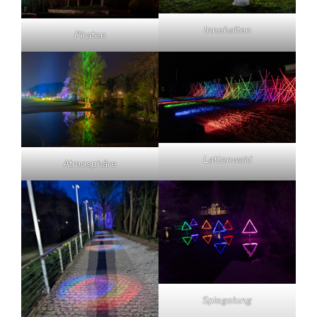
Innehalten
Piraten
Lattenwald
Atmosphäre
Spiegelung