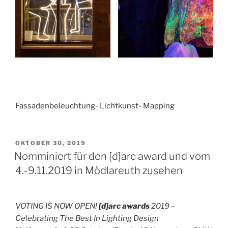
Fassadenbeleuchtung- Lichtkunst- Mapping
VERÖFFENTLICHT
OKTOBER 30, 2019
AM
Nomminiert für den [d]arc award und vom
4.-9.11.2019 in Mödlareuth zusehen
VOTING IS NOW OPEN!
[d]arc awards
2019 –
Celebrating The Best In Lighting Design