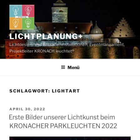
Zum
Inhalt
springen
LICHTPLANUNG+
Lichtdesign- und Fassadeninstallationen, Eventmangament,
Projektleiter KRONACH leuchtet®
Menü
SCHLAGWORT:
LIGHTART
VERÖFFENTLICHT
APRIL 30, 2022
AM
Erste Bilder unserer Lichtkunst beim
KRONACHER PARKLEUCHTEN 2022