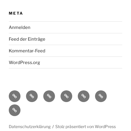
META
Anmelden
Feed der Einträge
Kommentar-Feed
WordPress.org
Startseite
Konzept
Fassaden-,
temporäre
Lichtkunstwerke
Kontakt
„NachtAktiv“
Garten
Lichtinstallationen
&
Bilder
&
Technik
von
Raumbeleuchtung
zur
Beeindruckenden
Miete
Datenschutzerklärung
Stolz präsentiert von WordPress
Illumination